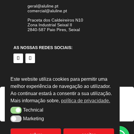
geral@aluline.pt
comercial@aluline.pt
Praceta dos Caldeireiros N10
Zona Industrial Seixal II
2840-587 Paio Pires, Seixal
AS NOSSAS REDES SOCIAIS:
Este website utiliza cookies para permitir uma
melhor experiência de navegação ao utilizador.
Ao continuar estará a consentir a sua utilização.
Mais informação sobre,
política de privacidade.
Technical
Technical
Marketing
Marketing
© 2024 Aluline Portugal, Lda – Todos os Direitos Reservados