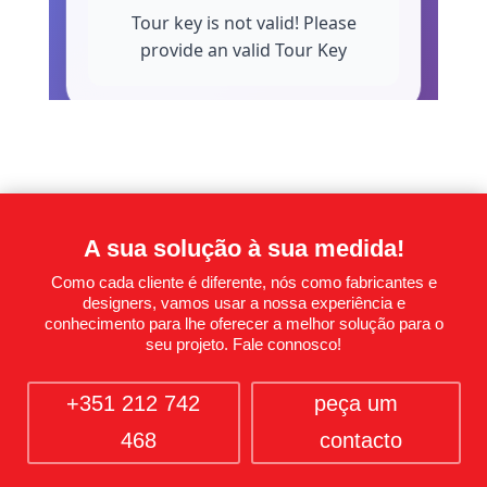
A sua solução à sua medida!
Como cada cliente é diferente, nós como fabricantes e
designers, vamos usar a nossa experiência e
conhecimento para lhe oferecer a melhor solução para o
seu projeto
.
Fale connosco!
+351 212 742
peça um
468
contacto