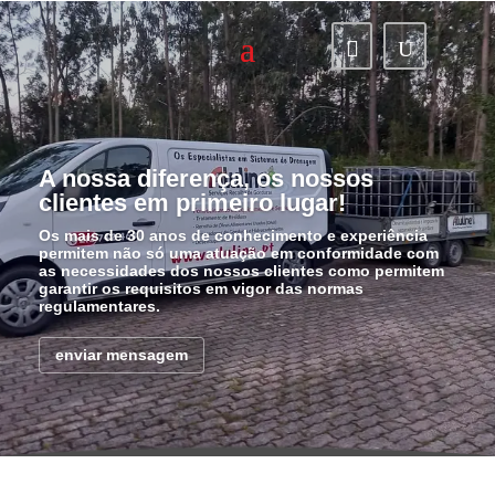

U
A nossa diferença, os nossos
clientes em primeiro lugar!
Os mais de 30 anos de conhecimento e experiência
permitem não só uma atuação em conformidade com
as necessidades dos nossos clientes como permitem
garantir os requisitos em vigor das normas
regulamentares.
enviar mensagem