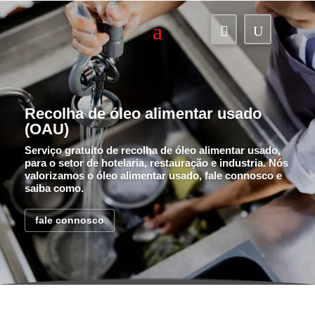

U
Recolha de óleo alimentar usado
(OAU)
Serviço gratuito de recolha de óleo alimentar usado,
para o setor de hotelaria, restauração e industria. Nós
valorizamos o óleo alimentar usado, fale connosco e
saiba como.
fale connosco